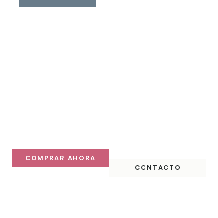
Haz que tu mesa
destaque
Descubre nuestras colecciones y compra online con
despacho a todo Chile.
COMPRAR AHORA
CONTACTO