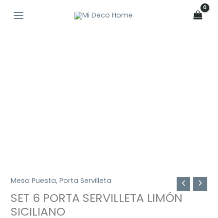
Ir
al
contenido
SET
6
PORTA
SERVILLETA
LIMÓN
SICILIANO
cantidad
Mesa Puesta
,
Porta Servilleta
SET 6 PORTA SERVILLETA LIMÓN
SICILIANO