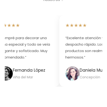
★★★★
★★★★★
mpré para decorar una
“Excelente atención y
a especial y todo se veía
despacho rápido. Los
gante y sofisticado. Muy
productos son realmente
comendado.”
hermosos.”
Fernanda López
Daniela Muñoz
Viña del Mar
Concepción