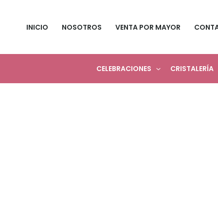
Ir
¡Oferta!
¡Oferta!
al
INICIO
NOSOTROS
VENTA POR MAYOR
CONT
contenido
CELEBRACIONES
CRISTALERÍA