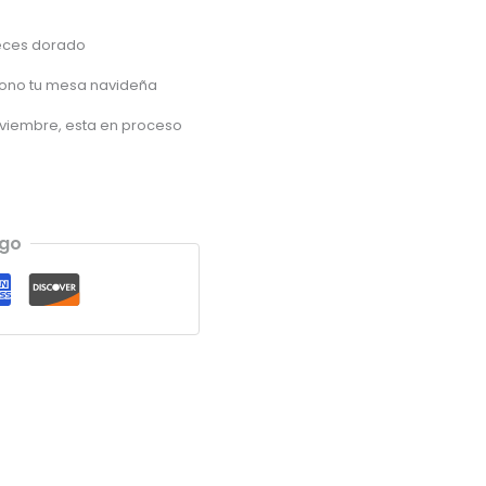
ueces dorado
 tono tu mesa navideña
oviembre, esta en proceso
ago