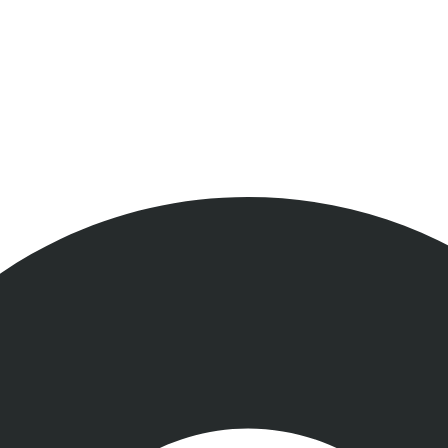
que tu mesa des
nuestras colecciones y compra online con despacho a t