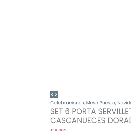
Celebraciones
,
Mesa Puesta
,
Navid
SET 6 PORTA SERVILL
CASCANUECES DORA
$
18.990