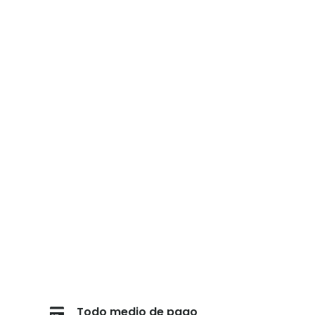
taque
odo Chile.
Todo medio de pago