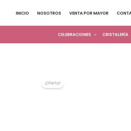
Ir
al
INICIO
NOSOTROS
VENTA POR MAYOR
CONT
contenido
CELEBRACIONES
CRISTALERÍA
¡Oferta!