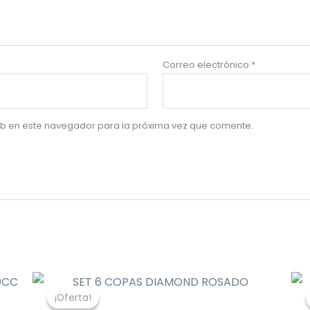
Correo electrónico
*
eb en este navegador para la próxima vez que comente.
El
El
precio
precio
¡Oferta!
¡Oferta!
original
actual