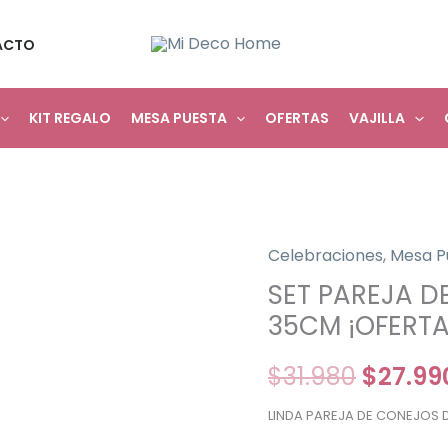
ACTO
KIT REGALO
MESA PUESTA
OFERTAS
VAJILLA
Celebraciones
,
Mesa P
El
SET PAREJA D
precio
35CM ¡OFERTA
origina
$
31.980
$
27.99
era:
LINDA PAREJA DE CONEJOS 
$31.980