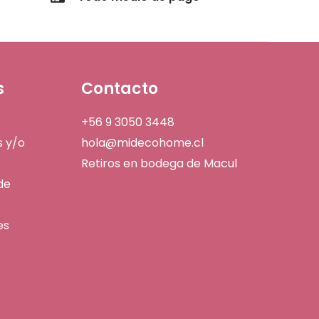
s
Contacto
+56 9 3050 3448
s y/o
hola@midecohome.cl
Retiros en bodega de Macul
de
es