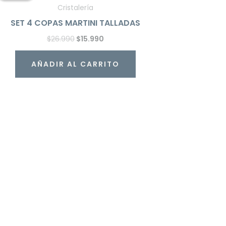
era:
es:
Cristalería
$26.990.
$15.990.
SET 4 COPAS MARTINI TALLADAS
$
26.990
$
15.990
AÑADIR AL CARRITO