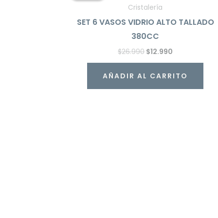
era:
es:
Cristalería
$26.990.
$12.990.
SET 6 VASOS VIDRIO ALTO TALLADO
380CC
$
26.990
$
12.990
AÑADIR AL CARRITO