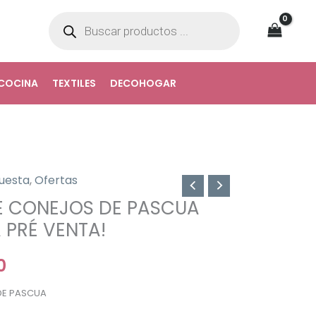
Búsqueda
de
productos
COCINA
TEXTILES
DECOHOGAR
uesta
,
Ofertas
El
E CONEJOS DE PASCUA
precio
 PRÉ VENTA!
l
actual
0
es:
DE PASCUA
.
$27.990.