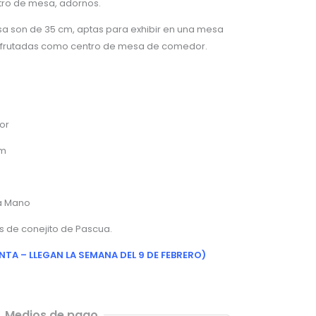
tro de mesa, adornos.
a son de 35 cm, aptas para exhibir en una mesa
disfrutadas como centro de mesa de comedor.
lor
cm
a Mano
es de conejito de Pascua.
NTA – LLEGAN LA SEMANA DEL 9 DE FEBRERO)
Medios de pago