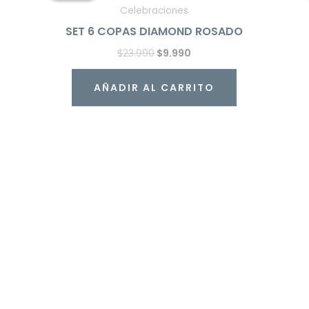
era:
es:
Celebraciones
$23.990.
$9.990.
SET 6 COPAS DIAMOND ROSADO
$
23.990
$
9.990
AÑADIR AL CARRITO