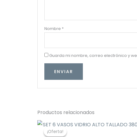
Nombre
*
Guarda mi nombre, correo electrónico y w
Productos relacionados
El
El
precio
precio
¡Oferta!
¡Oferta!
original
actual