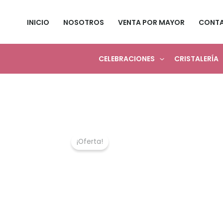
Ir
al
INICIO
NOSOTROS
VENTA POR MAYOR
CONT
contenido
CELEBRACIONES
CRISTALERÍA
¡Oferta!