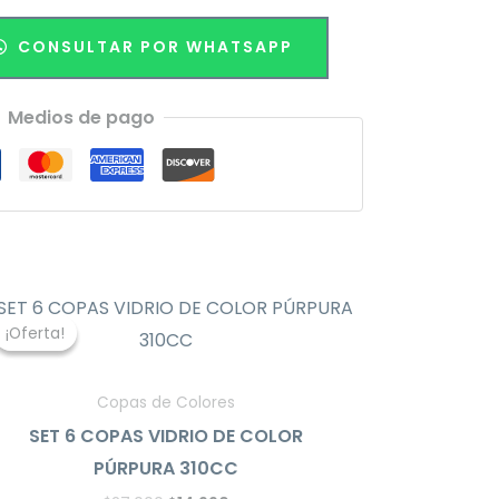
CONSULTAR POR WHATSAPP
Medios de pago
El
El
precio
precio
¡Oferta!
¡Oferta!
original
actual
era:
es:
$27.000.
$14.990.
Copas de Colores
SET 6 COPAS VIDRIO DE COLOR
PÚRPURA 310CC