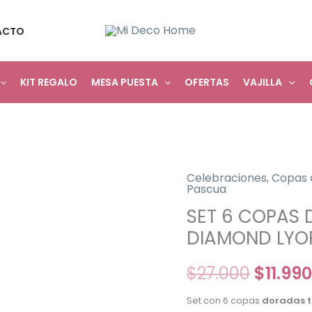
ACTO
KIT REGALO
MESA PUESTA
OFERTAS
VAJILLA
Celebraciones
,
Copas 
SET
El
Pascua
6
SET 6 COPAS
precio
COPAS
DIAMOND LYO
DE
origina
COLORES
$
27.000
$
11.990
era:
DORADAS
Set con 6 copas
doradas t
DIAMOND
$27.00