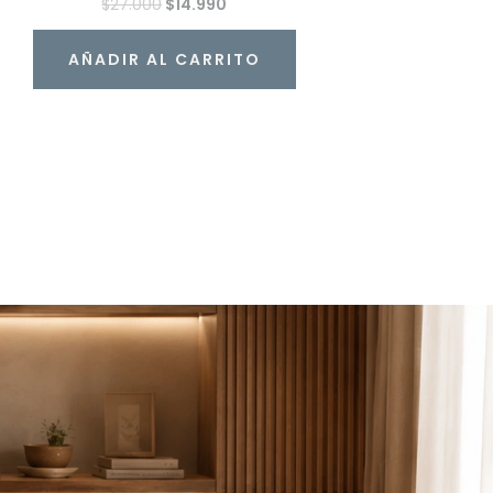
$
27.000
$
14.990
AÑADIR AL CARRITO