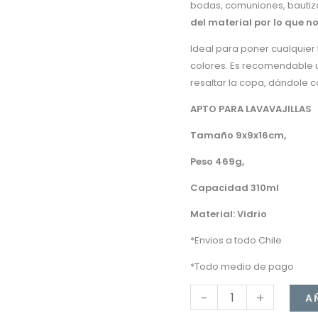
bodas, comuniones, bautiz
LYOR
del material por lo que n
300CC
Ideal para poner cualquier 
cantidad
colores. Es recomendable 
resaltar la copa, dándole c
APTO PARA LAVAVAJILLAS
Tamaño 9x9x16cm,
Peso 469g,
Capacidad 310ml
Material: Vidrio
*Envios a todo Chile
*Todo medio de pago
-
+
A