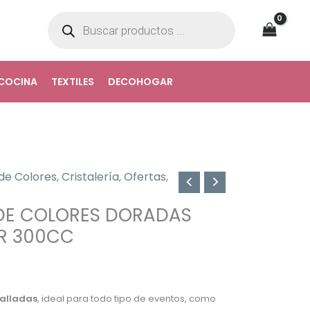
Búsqueda
de
productos
COCINA
TEXTILES
DECOHOGAR
de Colores
,
Cristalería
,
Ofertas
,
El
 DE COLORES DORADAS
precio
R 300CC
l
actual
es:
alladas
, ideal para todo tipo de eventos, como
0.
$11.990.