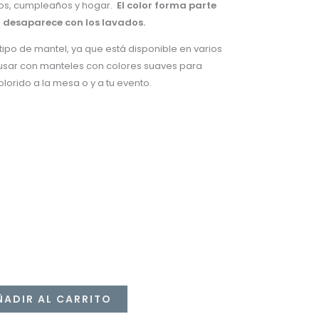
os, cumpleaños y hogar.
El color forma parte
o desaparece con los lavados.
tipo de mantel, ya que está disponible en varios
usar con manteles con colores suaves para
olorido a la mesa o y a tu evento.
ÑADIR AL CARRITO