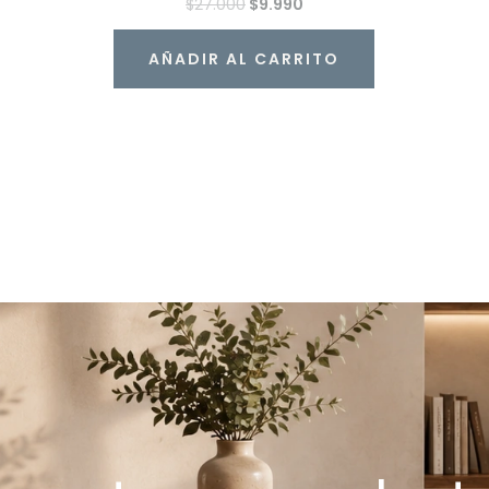
$
27.000
$
9.990
AÑADIR AL CARRITO