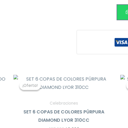
El
El
precio
precio
¡Oferta!
¡Oferta!
original
actual
era:
es:
$27.000.
$9.990.
Celebraciones
SET 6 COPAS DE COLORES PÚRPURA
DIAMOND LYOR 310CC