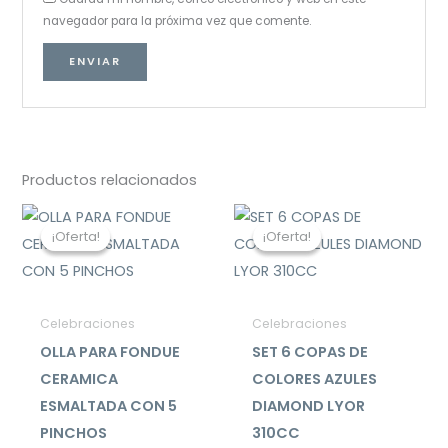
navegador para la próxima vez que comente.
Productos relacionados
El
El
El
El
precio
precio
precio
precio
¡Oferta!
¡Oferta!
¡Oferta!
¡Oferta!
original
actual
original
actual
era:
es:
era:
es:
$49.990.
$26.990.
$27.000.
$12.990.
Celebraciones
Celebraciones
OLLA PARA FONDUE
SET 6 COPAS DE
CERAMICA
COLORES AZULES
ESMALTADA CON 5
DIAMOND LYOR
PINCHOS
310CC