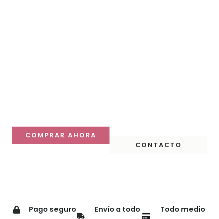
Haz que tu mesa
destaque
Descubre nuestras colecciones y compra online con
despacho a todo Chile.
COMPRAR AHORA
CONTACTO
Pago seguro
Envío a todo
Todo medio