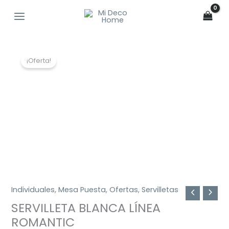
Ir
al
contenido
El
El
¡Oferta!
precio
precio
original
actual
era:
es:
$6.990.
$4.990.
Individuales
,
Mesa Puesta
,
Ofertas
,
Servilletas
SERVILLETA BLANCA LÍNEA
ROMANTIC