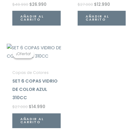
$
49.990
$
26.990
$
27.000
$
12.990
AÑADIR AL
AÑADIR AL
CARRITO
CARRITO
El
El
precio
precio
¡Oferta!
¡Oferta!
original
actual
era:
es:
$27.000.
$14.990.
Copas de Colores
SET 6 COPAS VIDRIO
DE COLOR AZUL
310CC
$
27.000
$
14.990
AÑADIR AL
CARRITO