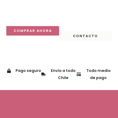
destaque
Descubre nuestras colecciones y compra online con
despacho a todo Chile.
COMPRAR AHORA
CONTACTO
Pago seguro
Envío a todo
Todo medio
Chile
de pago