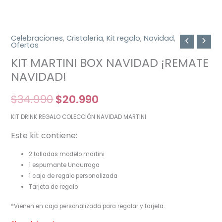
Celebraciones
,
Cristalería
,
Kit regalo
,
Navidad
,
Ofertas
KIT MARTINI BOX NAVIDAD ¡REMATE
NAVIDAD!
$
34.990
$
20.990
KIT DRINK REGALO COLECCIÓN NAVIDAD MARTINI
Este kit contiene:
2 talladas modelo martini
1 espumante Undurraga
1 caja de regalo personalizada
Tarjeta de regalo
*Vienen en caja personalizada para regalar y tarjeta.