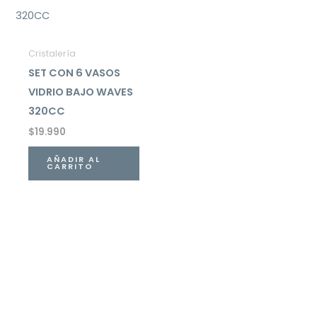
Cristalería
SET CON 6 VASOS
VIDRIO BAJO WAVES
320CC
$
19.990
AÑADIR AL
CARRITO
Haz que tu mesa