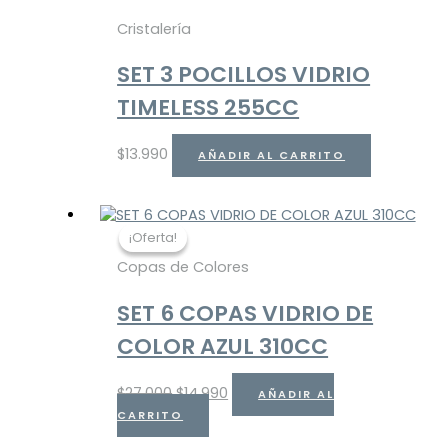
Cristalería
SET 3 POCILLOS VIDRIO
TIMELESS 255CC
$
13.990
AÑADIR AL CARRITO
¡Oferta!
¡Oferta!
Copas de Colores
SET 6 COPAS VIDRIO DE
COLOR AZUL 310CC
$
27.000
$
14.990
AÑADIR AL
CARRITO