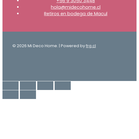
+56 9 3050 3448
hola@midecohome.cl
Retiros en bodega de Macul
© 2026 Mi Deco Home. | Powered by
frg.cl