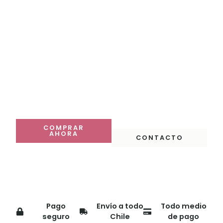
Haz que tu mesa
destaque
Descubre nuestras colecciones y compra online con
despacho a todo Chile.
COMPRAR
AHORA
CONTACTO
Pago
Envío a todo
Todo medio
seguro
Chile
de pago