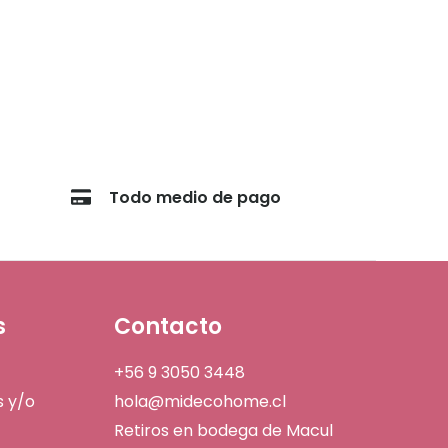
Todo medio de pago
s
Contacto
+56 9 3050 3448
s y/o
hola@midecohome.cl
Retiros en bodega de Macul