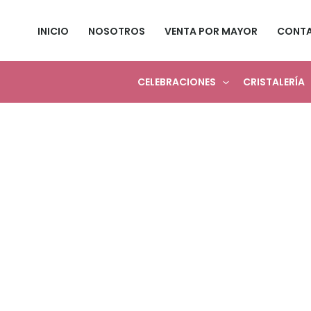
Ir
al
INICIO
NOSOTROS
VENTA POR MAYOR
CONT
contenido
CELEBRACIONES
CRISTALERÍA