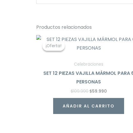
Productos relacionados
El
El
precio
precio
¡Oferta!
¡Oferta!
original
actual
era:
es:
$109.990.
$59.990.
Celebraciones
SET 12 PIEZAS VAJILLA MÁRMOL PARA 
PERSONAS
$
109.990
$
59.990
AÑADIR AL CARRITO