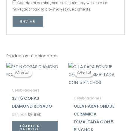
Guarda mi nombre, correo electrónico y web en este
navegador para la próxima vez que comente.
Productos relacionados
El
El
El
El
precio
precio
precio
precio
¡Oferta!
¡Oferta!
¡Oferta!
¡Oferta!
original
actual
original
actual
era:
es:
era:
es:
$23.990.
$9.990.
$49.990.
$26.990.
Celebraciones
SET 6 COPAS
Celebraciones
DIAMOND ROSADO
OLLA PARA FONDUE
CERAMICA
$
23.990
$
9.990
ESMALTADA CON 5
AÑADIR AL
PINCHOS
CARRITO