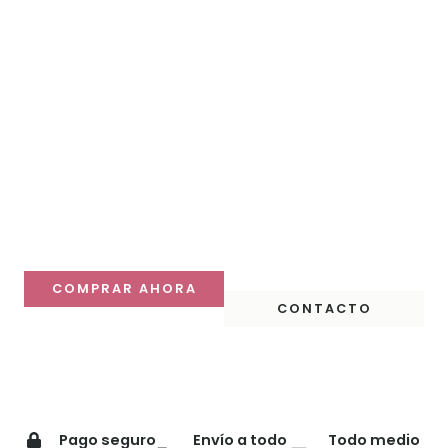
Haz que tu mesa
destaque
Descubre nuestras colecciones y compra online con
despacho a todo Chile.
COMPRAR AHORA
CONTACTO
Pago seguro
Envío a todo
Todo medio