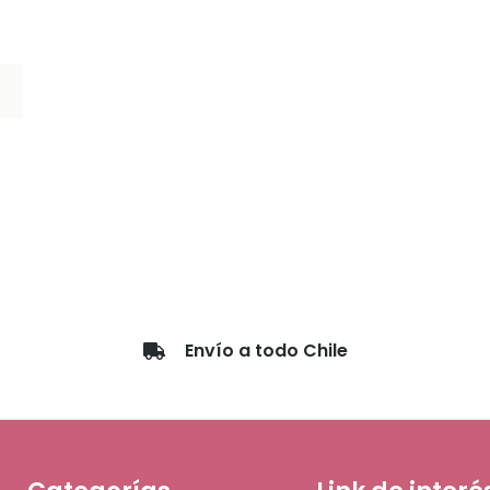
nuestras colecciones y compra online con despacho a t
Envío a todo Chile