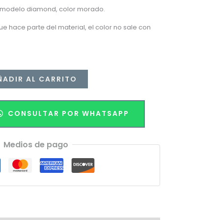
es:
s, modelo diamond, color morado.
.
$14.990.
ue hace parte del material, el color no sale con
ÑADIR AL CARRITO
CONSULTAR POR WHATSAPP
Medios de pago