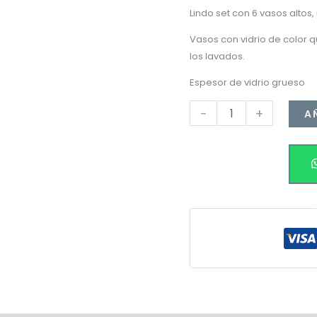
era:
DORADO
Lindo set con 6 vasos alto
330CC
$19.990
Vasos con vidrio de color q
cantidad
los lavados.
Espesor de vidrio grueso
-
+
A