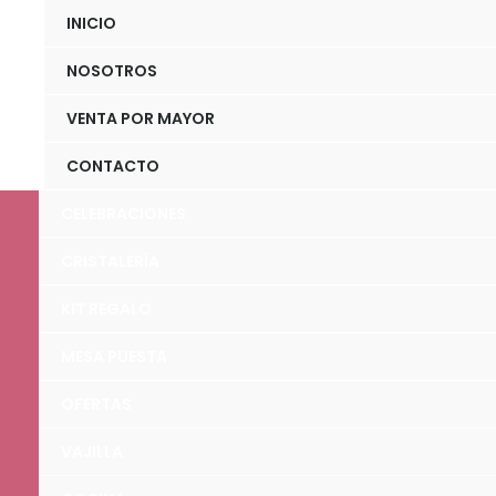
Ir
INICIO
al
NOSOTROS
contenido
VENTA POR MAYOR
CONTACTO
CELEBRACIONES
CRISTALERÍA
KIT REGALO
MESA PUESTA
OFERTAS
VAJILLA