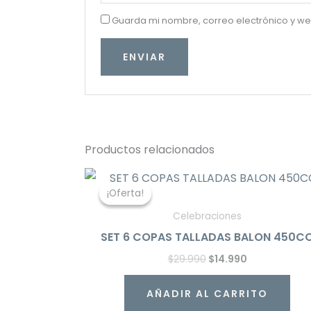
Guarda mi nombre, correo electrónico y w
Productos relacionados
El
El
precio
precio
¡Oferta!
¡Oferta!
original
actual
era:
es:
Celebraciones
$29.990.
$14.990.
SET 6 COPAS TALLADAS BALON 450C
$
29.990
$
14.990
AÑADIR AL CARRITO