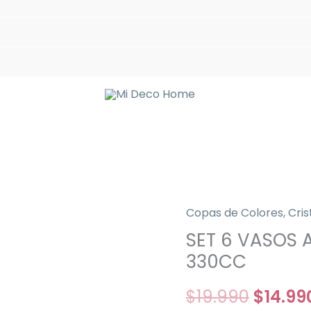
Copas de Colores
,
Cris
SET
El
SET 6 VASOS
6
precio
VASOS
330CC
ALTOS
origina
$
19.990
$
14.99
DIAMOND