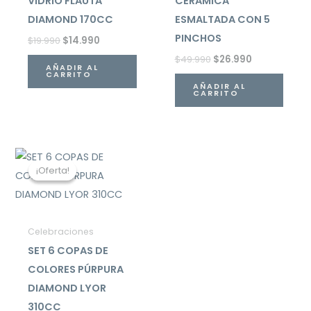
VIDRIO FLAUTA
CERAMICA
DIAMOND 170CC
ESMALTADA CON 5
PINCHOS
$
19.990
$
14.990
$
49.990
$
26.990
AÑADIR AL
CARRITO
AÑADIR AL
CARRITO
El
El
precio
precio
¡Oferta!
¡Oferta!
original
actual
era:
es:
$27.000.
$9.990.
Celebraciones
SET 6 COPAS DE
COLORES PÚRPURA
DIAMOND LYOR
310CC