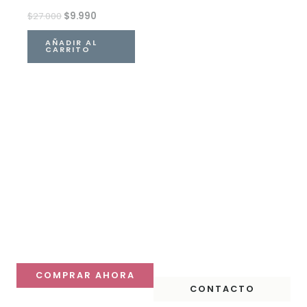
$
27.000
$
9.990
AÑADIR AL
CARRITO
Haz que tu mesa
destaque
Descubre nuestras colecciones y compra online con
despacho a todo Chile.
COMPRAR AHORA
CONTACTO