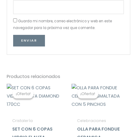
Guarda mi nombre, correo electrónico y web en este
navegador para la próxima vez que comente.
Productos relacionados
El
El
El
El
precio
precio
precio
precio
¡Oferta!
¡Oferta!
¡Oferta!
¡Oferta!
original
actual
original
actual
era:
es:
era:
es:
$19.990.
$14.990.
$49.990.
$26.990.
Cristalería
Celebraciones
SET CON 6 COPAS
OLLA PARA FONDUE