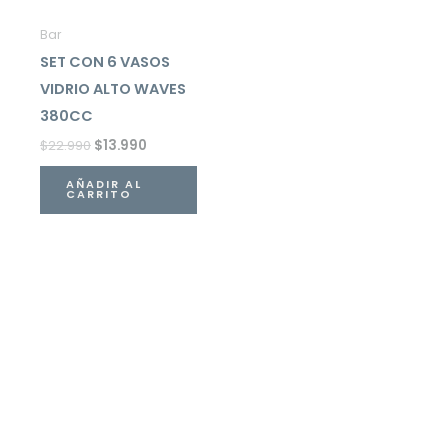
Bar
SET CON 6 VASOS
VIDRIO ALTO WAVES
380CC
$
22.990
$
13.990
AÑADIR AL
CARRITO
Haz que tu mesa
destaque