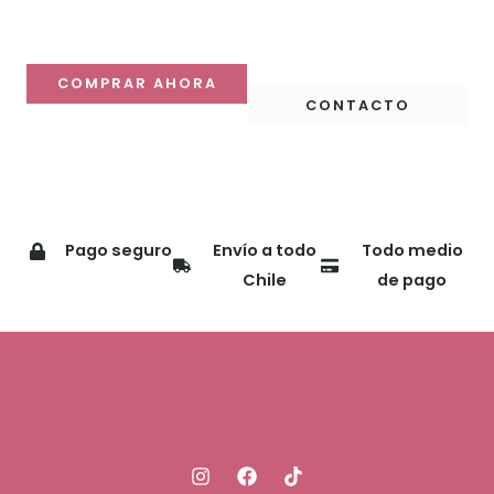
Descubre nuestras colecciones y compra online con
despacho a todo Chile.
COMPRAR AHORA
CONTACTO
Pago seguro
Envío a todo
Todo medio
Chile
de pago