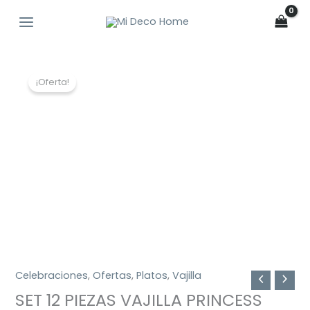
Ir
al
contenido
El
El
¡Oferta!
precio
precio
original
actual
era:
es:
$109.990.
$27.990.
Celebraciones
,
Ofertas
,
Platos
,
Vajilla
SET 12 PIEZAS VAJILLA PRINCESS