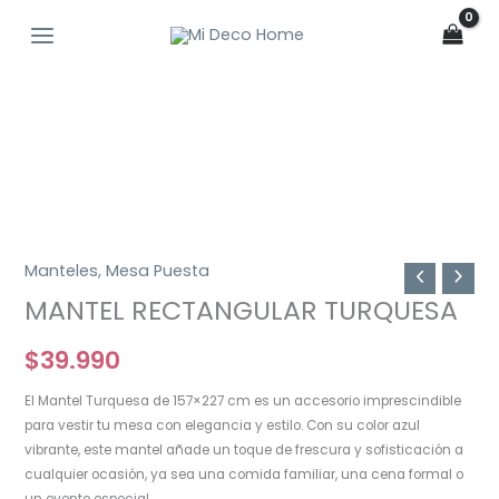
Ir
al
contenido
Manteles
,
Mesa Puesta
MANTEL RECTANGULAR TURQUESA
$
39.990
El Mantel Turquesa de 157×227 cm es un accesorio imprescindible
para vestir tu mesa con elegancia y estilo. Con su color azul
vibrante, este mantel añade un toque de frescura y sofisticación a
cualquier ocasión, ya sea una comida familiar, una cena formal o
un evento especial.