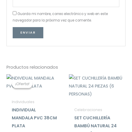
Guarda mi nombre, correo electrónico y web en este
navegador para la próxima vez que comente.
Productos relacionados
El
El
precio
precio
¡Oferta!
¡Oferta!
original
actual
era:
es:
$2.500.
$990.
Individuales
INDIVIDUAL
Celebraciones
MANDALA PVC 38CM
SET CUCHILLERÍA
PLATA
BAMBÚ NATURAL 24