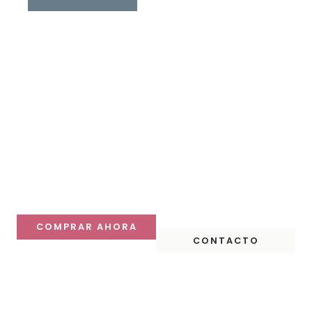
Haz que tu mesa
destaque
Descubre nuestras colecciones y compra online con
despacho a todo Chile.
COMPRAR AHORA
CONTACTO