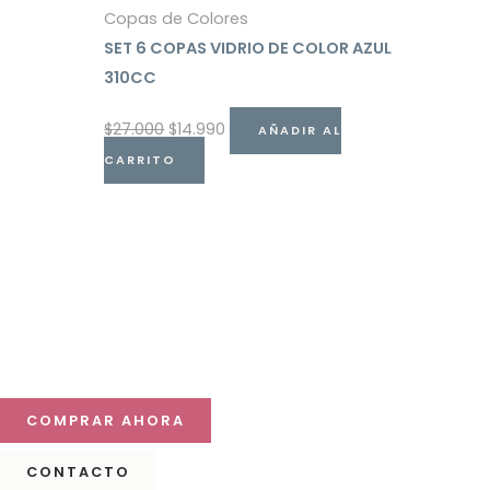
Copas de Colores
SET 6 COPAS VIDRIO DE COLOR AZUL
310CC
$
27.000
$
14.990
AÑADIR AL
CARRITO
Haz que tu mesa destaque
Descubre nuestras colecciones y compra online con
despacho a todo Chile.
COMPRAR AHORA
CONTACTO