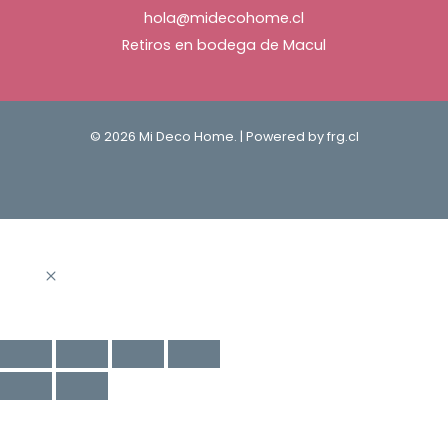
hola@midecohome.cl
Retiros en bodega de Macul
© 2026 Mi Deco Home. | Powered by
frg.cl