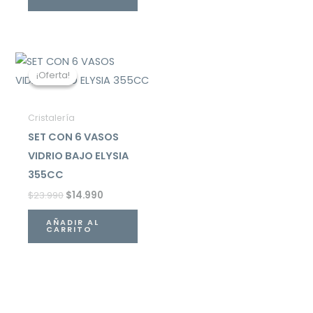
El
El
precio
precio
¡Oferta!
¡Oferta!
original
actual
era:
es:
$23.990.
$14.990.
Cristalería
SET CON 6 VASOS
VIDRIO BAJO ELYSIA
355CC
$
23.990
$
14.990
AÑADIR AL
CARRITO