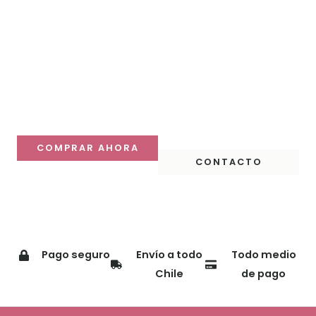
Haz que tu mesa
destaque
Descubre nuestras colecciones y compra online con
despacho a todo Chile.
COMPRAR AHORA
CONTACTO
Pago seguro
Envío a todo
Todo medio
Chile
de pago