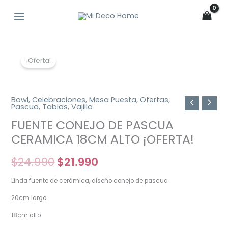
Ir
al
contenido
El
El
¡Oferta!
precio
precio
original
actual
Bowl
,
Celebraciones
,
Mesa Puesta
,
Ofertas
,
Pascua
,
Tablas
,
Vajilla
era:
es:
FUENTE CONEJO DE PASCUA
$24.990.
$21.990.
CERAMICA 18CM ALTO ¡OFERTA!
$
24.990
$
21.990
Linda fuente de cerámica, diseño conejo de pascua
20cm largo
18cm alto