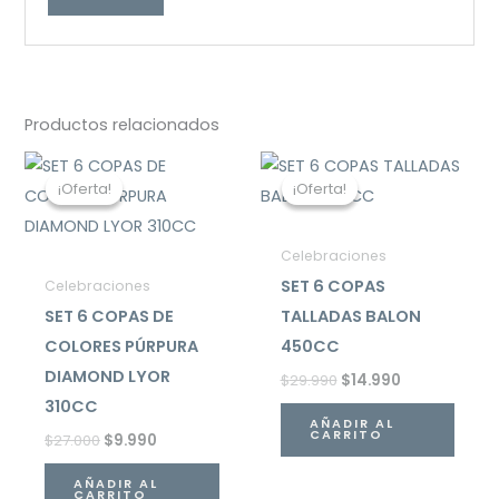
Productos relacionados
El
El
El
El
precio
precio
precio
precio
¡Oferta!
¡Oferta!
¡Oferta!
¡Oferta!
original
actual
original
actual
era:
es:
era:
es:
$27.000.
$9.990.
$29.990.
$14.990.
Celebraciones
SET 6 COPAS
Celebraciones
SET 6 COPAS DE
TALLADAS BALON
COLORES PÚRPURA
450CC
DIAMOND LYOR
$
29.990
$
14.990
310CC
AÑADIR AL
CARRITO
$
27.000
$
9.990
AÑADIR AL
CARRITO