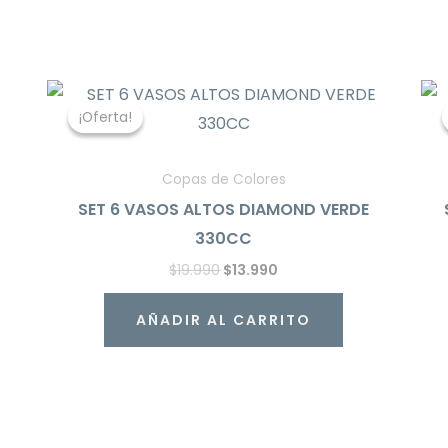
El
El
precio
precio
¡Oferta!
¡Oferta!
original
actual
era:
es:
$19.990.
$13.990.
Copas de Colores
SET 6 VASOS ALTOS DIAMOND VERDE
330CC
$
19.990
$
13.990
AÑADIR AL CARRITO