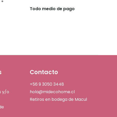
Todo medio de pago
s
Contacto
+56 9 3050 3448
s y/o
hola@midecohome.cl
Retiros en bodega de Macul
de