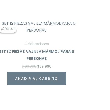
El
El
precio
precio
¡Oferta!
¡Oferta!
original
actual
era:
es:
$109.990.
$59.990.
Celebraciones
SET 12 PIEZAS VAJILLA MÁRMOL PARA 6
PERSONAS
$
109.990
$
59.990
AÑADIR AL CARRITO