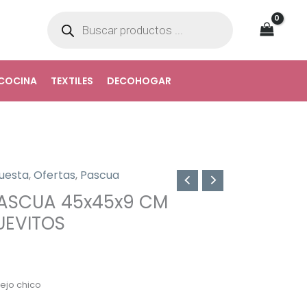
Búsqueda
de
productos
COCINA
TEXTILES
DECOHOGAR
uesta
,
Ofertas
,
Pascua
ASCUA 45x45x9 CM
UEVITOS
ejo chico