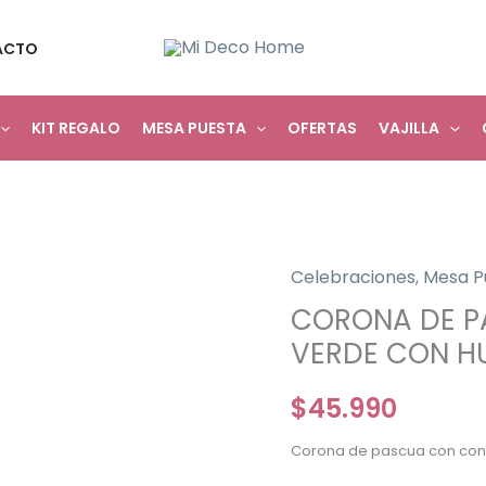
ACTO
KIT REGALO
MESA PUESTA
OFERTAS
VAJILLA
Celebraciones
,
Mesa P
CORONA DE P
VERDE CON H
$
45.990
Corona de pascua con con