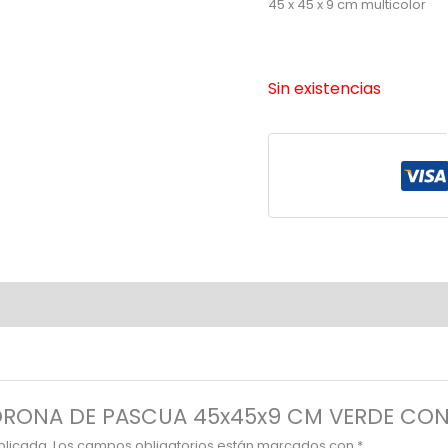
45 x 45 x 9 cm multicolor
Sin existencias
“CORONA DE PASCUA 45x45x9 CM VERDE CON
blicada.
Los campos obligatorios están marcados con
*