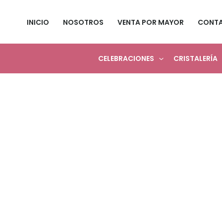
Ir
al
INICIO
NOSOTROS
VENTA POR MAYOR
CONT
contenido
CELEBRACIONES
CRISTALERÍA