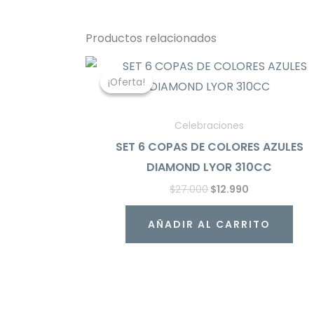
Productos relacionados
El
El
precio
precio
¡Oferta!
¡Oferta!
original
actual
era:
es:
$27.000.
$12.990.
Celebraciones
SET 6 COPAS DE COLORES AZULES
DIAMOND LYOR 310CC
$
27.000
$
12.990
AÑADIR AL CARRITO