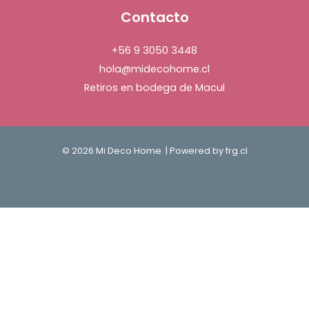
Contacto
+56 9 3050 3448
hola@midecohome.cl
Retiros en bodega de Macul
© 2026 Mi Deco Home. | Powered by
frg.cl