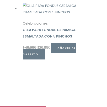
Celebraciones
OLLA PARA FONDUE CERAMICA
ESMALTADA CON 5 PINCHOS
$
49.990
$
26.990
AÑADIR AL
CARRITO
Haz que tu mesa destaque
Descubre nuestras colecciones y compra online con
despacho a todo Chile.