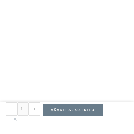
BANDEJA
-
+
AÑADIR AL CARRITO
DE
FIBRA
NATURAL