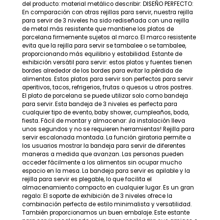
del producto: material metálico describir: DISEÑO PERFECTO:
En comparación con otras rejillas para servir, nuestra rejilla
para servir de 3 niveles ha sido rediseñada con una rejilla
de metal más resistente que mantiene los platos de
porcelana firmemente sujetos al marco. El marco resistente
evita que la rejilla para servir se tambalee o se tambalee,
proporcionando más equilibrio y estabilidad. Estante de
exhibición versátil para servir: estos platos y fuentes tienen
bordes alrededor de los bordes para evitar la pérdida de
alimentos. Estos platos para servir son perfectos para servir
aperitivos, tacos, refrigerios, frutas o quesos u otros postres.
El plato de porcelana se puede utilizar solo como bandeja
para servir. Esta bandeja de 3 niveles es perfecta para
cualquier tipo de evento, baby shower, cumpleaños, boda,
fiesta. Fácil de montar y almacenar: ¡la instalación lleva
unos segundos y no se requieren herramientas! Rejilla para
servir escalonada montada. La función giratoria permite a
los usuarios mostrar la bandeja para servir de diferentes
maneras a medida que avanzan. Las personas pueden
acceder fácilmente a los alimentos sin ocupar mucho
espacio en la mesa. La bandeja para servir es apilable y la
rejilla para servir es plegable, lo que facilita el
almacenamiento compacto en cualquier lugar. Es un gran
regalo: El soporte de exhibición de 3 niveles ofrece la
combinación perfecta de estilo minimalista y versatilidad.
También proporcionamos un buen embalaje. Este estante