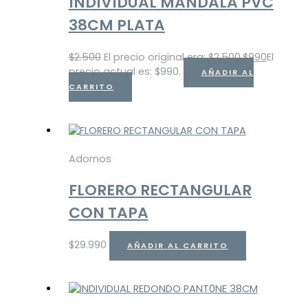
INDIVIDUAL MANDALA PVC
38CM PLATA
$
2.500
El precio original era: $2.500.
$
990
El
precio actual es: $990.
AÑADIR AL
CARRITO
Adornos
FLORERO RECTANGULAR
CON TAPA
$
29.990
AÑADIR AL CARRITO