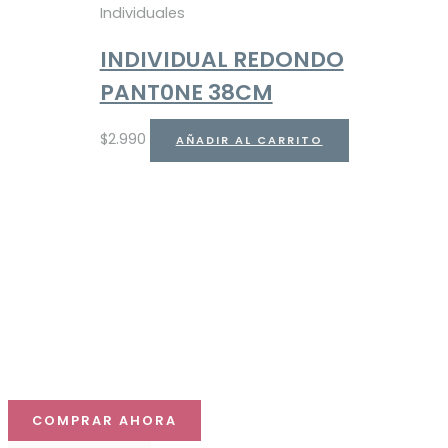
Individuales
INDIVIDUAL REDONDO
PANT0NE 38CM
$
2.990
AÑADIR AL CARRITO
Haz que tu mesa
destaque
Descubre nuestras colecciones y compra online con
despacho a todo Chile.
COMPRAR AHORA